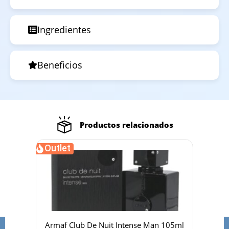
Ingredientes
Beneficios
Productos relacionados
Outlet
Out
00ml
Armaf Club De Nuit Intense Man 105ml
Fre