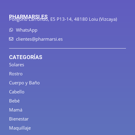
PHARMARSI.ES
Polígono Larrondo, E5 P13-14, 48180 Loiu (Vizcaya)
WhatsApp
clientes@pharmarsi.es
CATEGORÍAS
Solares
Rostro
Cuerpo y Baño
Cabello
Bebé
Mamá
Bienestar
Maquillaje