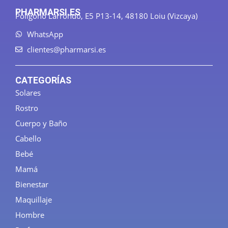
PHARMARSI.ES
Polígono Larrondo, E5 P13-14, 48180 Loiu (Vizcaya)
WhatsApp
clientes@pharmarsi.es
CATEGORÍAS
Solares
Rostro
Cuerpo y Baño
Cabello
Bebé
Mamá
Bienestar
Maquillaje
Hombre