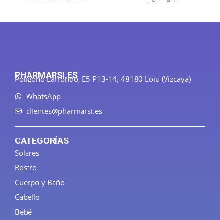
PHARMARSI.ES
Polígono Larrondo, E5 P13-14, 48180 Loiu (Vizcaya)
WhatsApp
clientes@pharmarsi.es
CATEGORÍAS
Solares
Rostro
Cuerpo y Baño
Cabello
Bebé