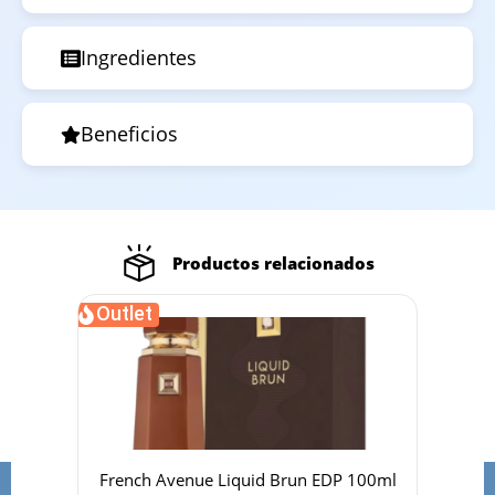
Ingredientes
Beneficios
Productos relacionados
Outlet
Out
105ml
French Avenue Liquid Brun EDP 100ml
F