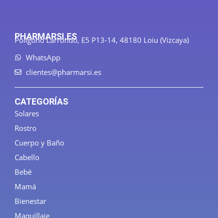
PHARMARSI.ES
Polígono Larrondo, E5 P13-14, 48180 Loiu (Vizcaya)
WhatsApp
clientes@pharmarsi.es
CATEGORÍAS
Solares
Rostro
Cuerpo y Baño
Cabello
Bebé
Mamá
Bienestar
Maquillaje