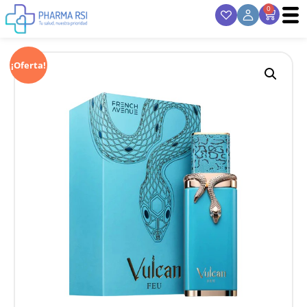
0
¡Oferta!