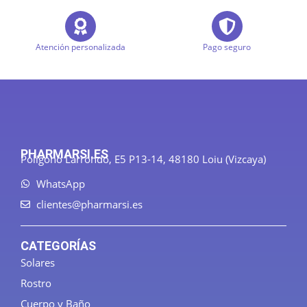
Atención personalizada
Pago seguro
PHARMARSI.ES
Polígono Larrondo, E5 P13-14, 48180 Loiu (Vizcaya)
WhatsApp
clientes@pharmarsi.es
CATEGORÍAS
Solares
Rostro
Cuerpo y Baño