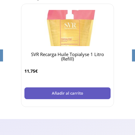
Gel
SVR Recarga Huile Topialyse 1 Litro
Sv
(Refill)
4,25
€
11,75
€
Añadir al carrito