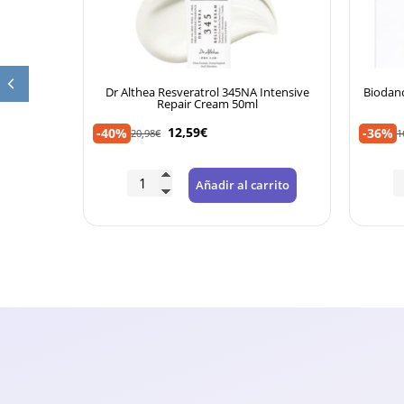
ter MAGIC
Dr Althea Resveratrol 345NA Intensive
Biodanc
Repair Cream 50ml
12,59
€
-40%
-36%
20,98
€
1
rrito
Añadir al carrito