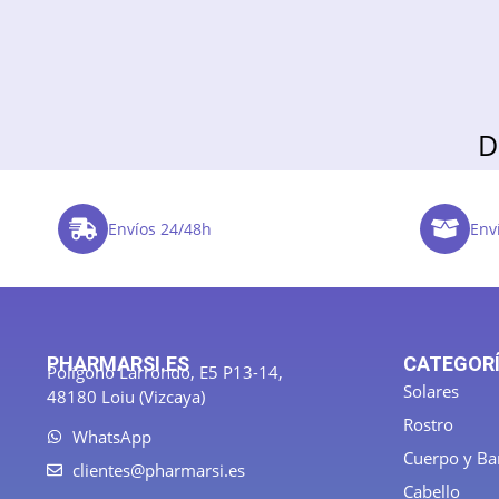
D
Envíos 24/48h
Enví
PHARMARSI.ES
CATEGOR
Polígono Larrondo, E5 P13-14,
Solares
48180 Loiu (Vizcaya)
Rostro
WhatsApp
Cuerpo y B
clientes@pharmarsi.es
Cabello