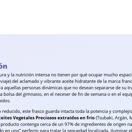
ón
scura y la nutrición intensa no tienen por qué ocupar mucho espaci
o viaje) del aclamado y vibrante aceite hidratante de la marca fra
a aquellas personas dinámicas que no desean separarse de su trat
 la bolsa del gimnasio, en el neceser de fin de semana o en el eq
uidos.
 reducido, este frasco guarda intacta toda la potencia y complejid
ceites Vegetales Preciosos extraídos en frío
(Tsubaki, Argán, 
 producto contenga cerca de un 97% de ingredientes de origen natu
odo en uno” perfecto para tratar la sequedad localizada, iluminar 