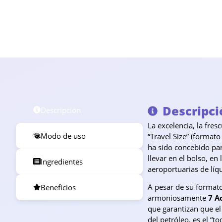
Descripci
Descripción
La excelencia, la fre
Modo de uso
“Travel Size” (format
ha sido concebido par
llevar en el bolso, en
Ingredientes
aeroportuarias de líq
A pesar de su formato
Beneficios
armoniosamente
7 A
que garantizan que el
del petróleo, es el “t