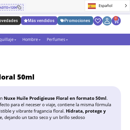
Español
%DTO+120€
0
ovedades
Más vendidos
Promociones
uillaje
Hombre
Perfumes
loral 50ml
on
Nuxe Huile Prodigieuse Floral en formato 50ml
.
ecto para el neceser o viaje, contiene la misma fórmula
stible y vibrante fragancia floral.
Hidrata, protege y
te, dejando un tacto seco y un brillo sedoso