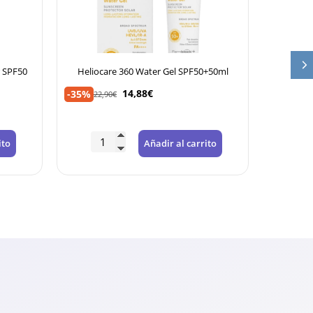
r SPF50
Heliocare 360 Water Gel SPF50+50ml
Helioca
14,88
€
-35%
-35%
22,90
€
21,
ito
Añadir al carrito