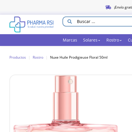
¡Envío grat
Marcas
Solares
Rostro
C
Productos
|
Rostro
|
Nuxe Huile Prodigieuse Floral 50ml