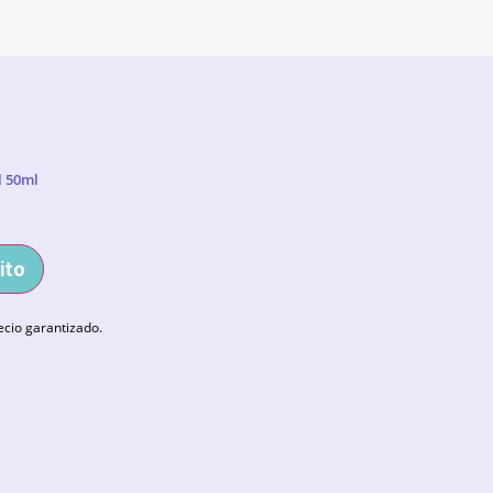
l 50ml
ito
ecio garantizado.