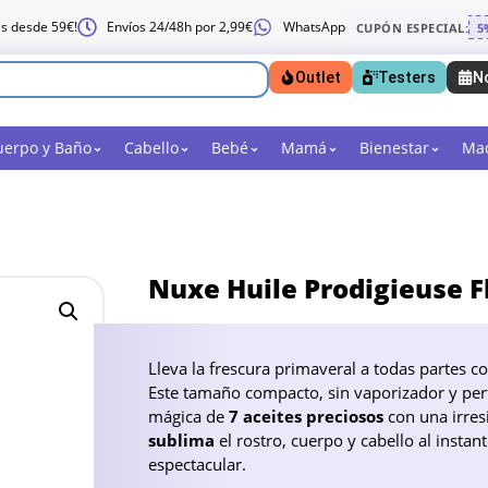
is desde 59€!
Envíos 24/48h por 2,99€
WhatsApp
CUPÓN ESPECIAL:
5
Outlet
Testers
N
uerpo y Baño
Cabello
Bebé
Mamá
Bienestar
Maq
Nuxe Huile Prodigieuse F
Lleva la frescura primaveral a todas partes c
Este tamaño compacto, sin vaporizador y perf
mágica de
7 aceites preciosos
con una irresi
sublima
el rostro, cuerpo y cabello al instan
espectacular.