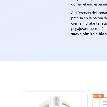
domar el encrespamien
A diferencia del tama
precisa en la palma d
crema hidratante facia
pegajosos, permitiénd
suave almizcle bla
Outlet