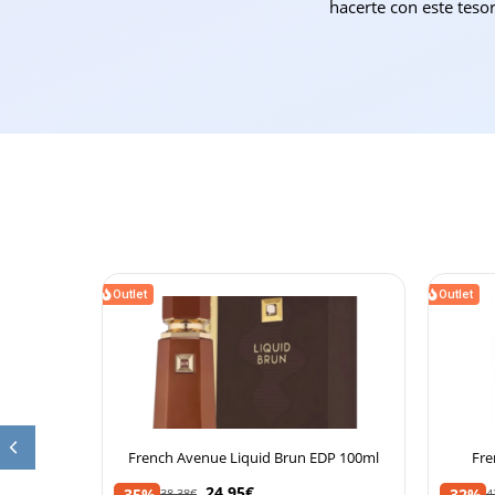
hacerte con este tesor
Outlet
Outlet
an 105ml
French Avenue Liquid Brun EDP 100ml
Fre
24,95
€
-35%
-32%
38,38
€
4