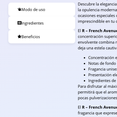
Descubre la elegancia
Modo de uso
la opulencia moderna.
ocasiones especiales o
imprescindible en tu 
Ingredientes
El
R – French Avenu
concentración superio
Beneficios
envolvente combina 
deja una estela cauti
Concentración e
Notas de fondo 
Fragancia unisex
Presentación el
Ingredientes de 
Para disfrutar al máxi
permitirá que el arom
pocas pulverizaciones
El
R – French Avenu
fragancia que exprese