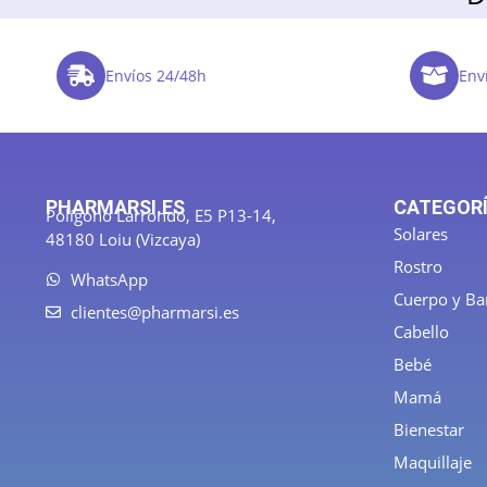
Envíos 24/48h
Enví
PHARMARSI.ES
CATEGOR
Polígono Larrondo, E5 P13-14,
Solares
48180 Loiu (Vizcaya)
Rostro
WhatsApp
Cuerpo y B
clientes@pharmarsi.es
Cabello
Bebé
Mamá
Bienestar
Maquillaje