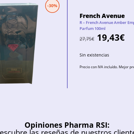
-30%
French Avenue
R – French Avenue Amber Empi
Parfum 100ml
19,43
€
27,75
€
Sin existencias
Precio con IVA incluído. Mejor pr
Opiniones Pharma RSI:
escubre las reseñas de nuestros client