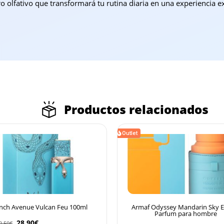
o olfativo que transformará tu rutina diaria en una experiencia e
Productos relacionados
5% DTO PARA PEDIDOS
Outlet
SUPERIORES A 120€
Descuento automático en tu carrito por compras
superiores a 120€. No acumulable con otros cupones.
nch Avenue Vulcan Feu 100ml
Armaf Odyssey Mandarin Sky E
Parfum para hombre
28,90
€
2,50
€