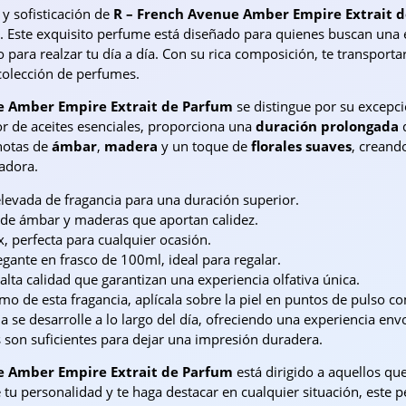
 y sofisticación de
R – French Avenue Amber Empire Extrait 
 Este exquisito perfume está diseñado para quienes buscan una ex
 para realzar tu día a día. Con su rica composición, te transport
colección de perfumes.
e Amber Empire Extrait de Parfum
se distingue por su excepci
r de aceites esenciales, proporciona una
duración prolongada
q
notas de
ámbar
,
madera
y un toque de
florales suaves
, creand
vadora.
levada de fragancia para una duración superior.
de ámbar y maderas que aportan calidez.
, perfecta para cualquier ocasión.
egante en frasco de 100ml, ideal para regalar.
alta calidad que garantizan una experiencia olfativa única.
mo de esta fragancia, aplícala sobre la piel en puntos de pulso c
a se desarrolle a lo largo del día, ofreciendo una experiencia e
 son suficientes para dejar una impresión duradera.
e Amber Empire Extrait de Parfum
está dirigido a aquellos que
 tu personalidad y te haga destacar en cualquier situación, este 