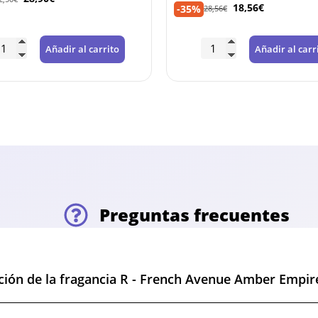
18,56
€
-35%
28,56
€
Añadir al carrito
Añadir al carr
Preguntas frecuentes
ación de la fragancia R - French Avenue Amber Empir