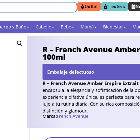
Outlet
Testers
N
uerpo y Baño
Cabello
Bebé
Mamá
Bienestar
Maq
R – French Avenue Amber
100ml
Embalaje defectuoso
R – French Avenue Amber Empire Extrait
encapsula la elegancia y sofisticación de la
experiencia olfativa única, es perfecta para
lujo a tu rutina diaria. Con su rica composic
distinción y glamour.
Marca:
French Avenue