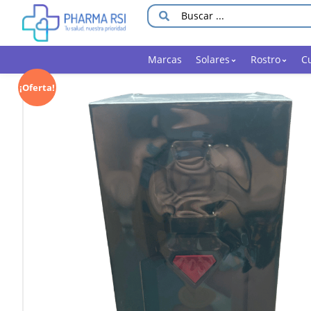
Marcas
Solares
Rostro
C
¡Oferta!