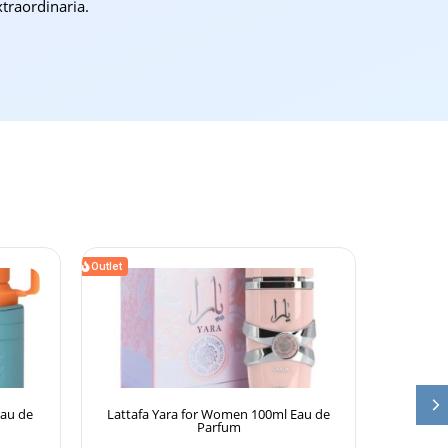
xtraordinaria.
Outlet
au de
Lattafa Yara for Women 100ml Eau de
Lattafa 
Parfum