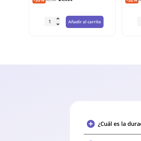
rrito
Añadir al carrito
¿Cuál es la dur