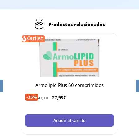
Productos relacionados
Outlet
t
Armolipid Plus 60 comprimidos
Guant
-35%
27,95
€
43,00
€
3,75
€
Añadir al carrito