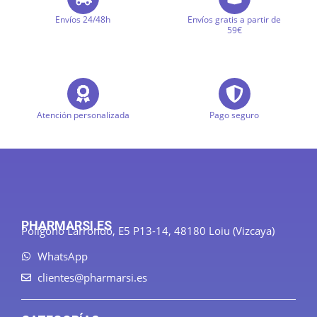
Envíos 24/48h
Envíos gratis a partir de
59€
Atención personalizada
Pago seguro
PHARMARSI.ES
Polígono Larrondo, E5 P13-14, 48180 Loiu (Vizcaya)
WhatsApp
clientes@pharmarsi.es