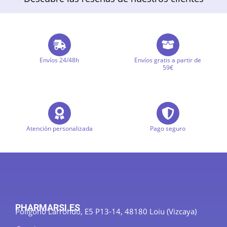
Envíos 24/48h
Envíos gratis a partir de
59€
Atención personalizada
Pago seguro
PHARMARSI.ES
Polígono Larrondo, E5 P13-14, 48180 Loiu (Vizcaya)