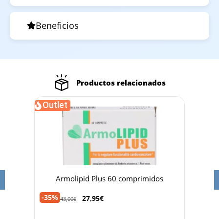
Beneficios
Productos relacionados
Outlet
t
Armolipid Plus 60 comprimidos
Guant
-35%
27,95
€
43,00
€
3,75
€