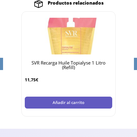
Productos relacionados
a y
SVR Recarga Huile Topialyse 1 Litro
Sv
(Refill)
4,25
€
11,75
€
Añadir al carrito