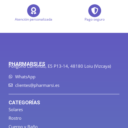
Atención personalizada
Pago seguro
PHARMARSI.ES
Polígono Larrondo, E5 P13-14, 48180 Loiu (Vizcaya)
WhatsApp
clientes@pharmarsi.es
CATEGORÍAS
Solares
Rostro
Cuerpo y Baño