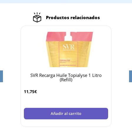
Productos relacionados
SVR Recarga Huile Topialyse 1 Litro
Sv
(Refill)
4,25
€
11,75
€
Añadir al carrito