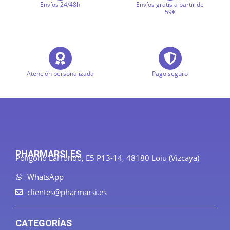
Envíos 24/48h
Envíos gratis a partir de
59€
Atención personalizada
Pago seguro
PHARMARSI.ES
Polígono Larrondo, E5 P13-14, 48180 Loiu (Vizcaya)
WhatsApp
clientes@pharmarsi.es
CATEGORÍAS