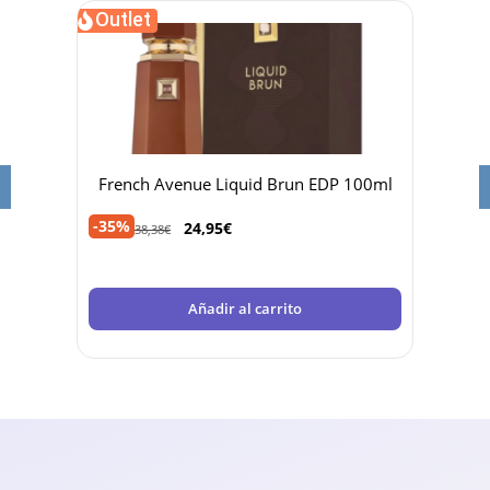
Outlet
Out
105ml
French Avenue Liquid Brun EDP 100ml
F
-35%
-32%
24,95
€
38,38
€
Añadir al carrito