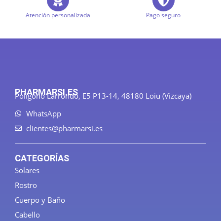
Atención personalizada
Pago seguro
PHARMARSI.ES
Polígono Larrondo, E5 P13-14, 48180 Loiu (Vizcaya)
WhatsApp
clientes@pharmarsi.es
CATEGORÍAS
Solares
Rostro
Cuerpo y Baño
Cabello