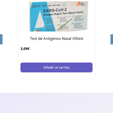
Out
a azul
Test de Antígenos Nasal Alltest
-35%
3,09
€
Añadir al carrito