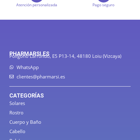
Atención personalizada
Pago seguro
PHARMARSI.ES
Polígono Larrondo, E5 P13-14, 48180 Loiu (Vizcaya)
WhatsApp
clientes@pharmarsi.es
CATEGORÍAS
Solares
Rostro
Cuerpo y Baño
Cabello