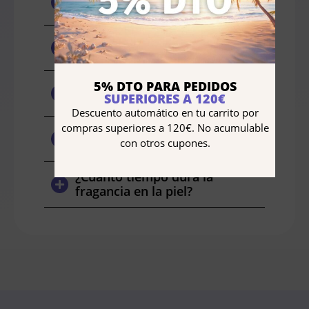
principales de Lattafa Yara
Tous?
¿Es este perfume adecuado
para el uso diario?
¿Cómo debo aplicar el perfume
5% DTO PARA PEDIDOS
para obtener mejores
SUPERIORES A 120€
resultados?
Descuento automático en tu carrito por
compras superiores a 120€. No acumulable
¿Este perfume es apto para
con otros cupones.
personas con piel sensible?
¿Cuánto tiempo dura la
fragancia en la piel?