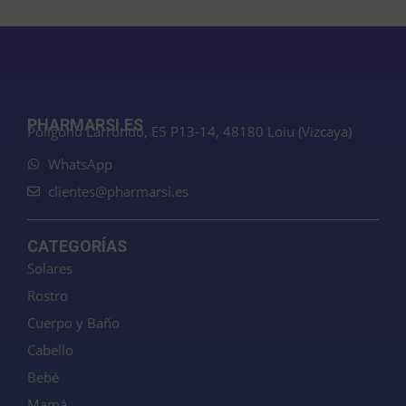
PHARMARSI.ES
Polígono Larrondo, E5 P13-14, 48180 Loiu (Vizcaya)
WhatsApp
clientes@pharmarsi.es
CATEGORÍAS
Solares
Rostro
Cuerpo y Baño
Cabello
Bebé
Mamá