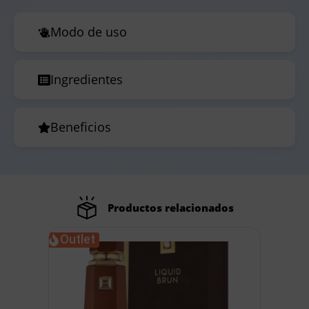
Modo de uso
Ingredientes
Beneficios
Productos relacionados
Outlet
Out