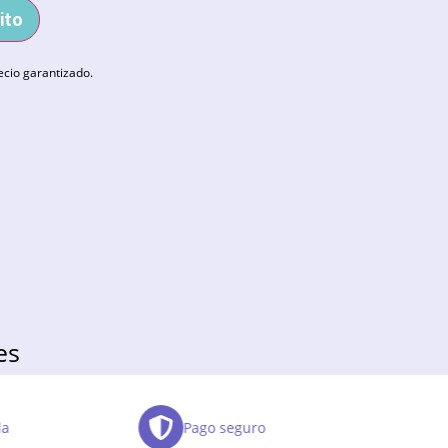
ito
ecio garantizado.
es
da
Pago seguro