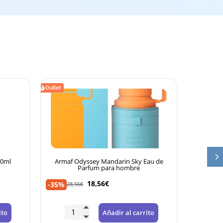
Outlet
Outlet
Armaf Odyssey Mandarin Sky Eau de
Lattafa Yara for 
Parfum para hombre
Pa
18,56
€
16,99
-35%
-35%
28,56
€
26,14
€
Añadir al carrito
Añ