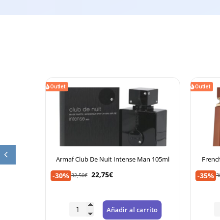
Outlet
Outlet
Armaf Club De Nuit Intense Man 105ml
French Avenue L
22,75
€
24,9
-30%
-35%
32,50
€
38,38
€
Añadir al carrito