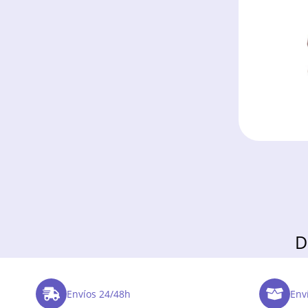
D
Envíos 24/48h
Enví