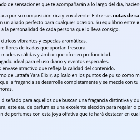
o de sensaciones que te acompañarán a lo largo del día, hacie
staca por su composición rica y envolvente. Entre sus
notas de sa
n un aliado perfecto para cualquier ocasión. Su equilibrio entre
e
a a la personalidad de cada persona que lo lleva consigo.
 cítricos vibrantes y especias aromáticas.
n: flores delicadas que aportan frescura.
 maderas cálidas y ámbar que ofrecen profundidad.
ada: ideal para el uso diario y eventos especiales.
 envase atractivo que refleja la calidad del contenido.
mo de Lattafa Yara Elixir, aplícalo en los puntos de pulso como mu
 que la fragancia se desarrolle completamente y se mezcle con tu q
horas.
stá diseñado para aquellos que buscan una fragancia distintiva y 
a, este eau de parfum es una excelente elección para regalar o p
ón de perfumes con esta joya olfativa que te hará destacar en cual