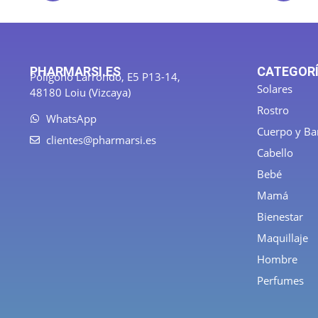
PHARMARSI.ES
CATEGOR
Polígono Larrondo, E5 P13-14,
Solares
48180 Loiu (Vizcaya)
Rostro
WhatsApp
Cuerpo y B
clientes@pharmarsi.es
Cabello
Bebé
Mamá
Bienestar
Maquillaje
Hombre
Perfumes