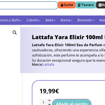
Outlet
Testers
N
uerpo y Baño
Cabello
Bebé
Mamá
Bienestar
Maq
Lattafa Yara Elixir 100ml
Lattafa Yara Elixir 100ml Eau de Parfum
e
cautivadoras, ofreciendo una experiencia olfa
sofisticación, este perfume te acompaña a lo
Su duración excepcional asegura que la esen
Marca:
Lattafa
19,99
€
Añadir al carrito