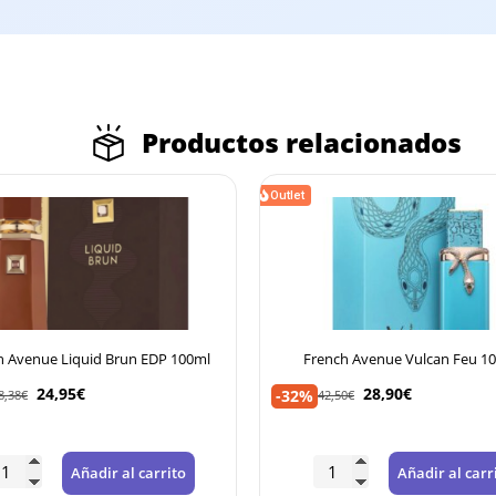
Productos relacionados
Outlet
iquid Brun EDP 100ml
French Avenue Vulcan Feu 100ml
5
€
28,90
€
-32%
42,50
€
Añadir al carrito
Añadir al carrito