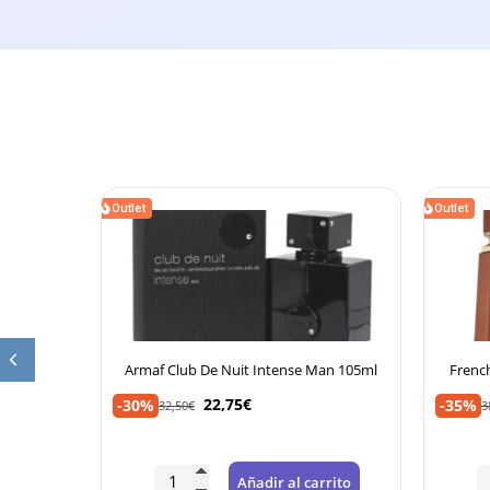
Outlet
Outlet
Armaf Club De Nuit Intense Man 105ml
French Avenue Liqui
22,75
€
24,95
€
-30%
-35%
32,50
€
38,38
€
Añadir al carrito
Aña