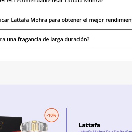
nes es recomendable usar Lattafa Mohra?
car Lattafa Mohra para obtener el mejor rendimien
ra una fragancia de larga duración?
-10%
Lattafa
Lattafa Mohra Eau De Parfu