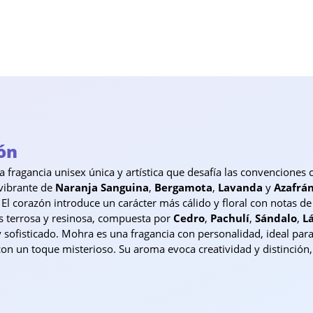
ón
 fragancia unisex única y artística que desafía las convenciones 
 vibrante de
Naranja Sanguina
,
Bergamota
,
Lavanda
y
Azafrá
 El corazón introduce un carácter más cálido y floral con notas d
es terrosa y resinosa, compuesta por
Cedro
,
Pachulí
,
Sándalo
,
L
sofisticado. Mohra es una fragancia con personalidad, ideal par
 con un toque misterioso. Su aroma evoca creatividad y distinción,