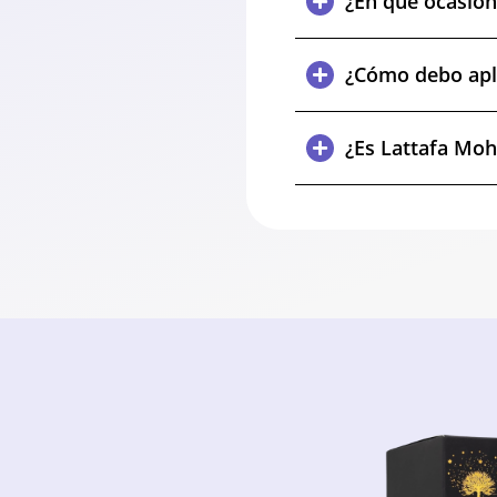
¿En qué ocasio
¿Cómo debo apli
¿Es Lattafa Moh