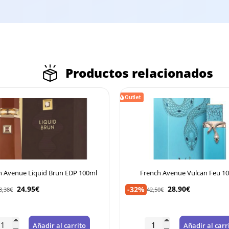
Productos relacionados
Outlet
d Brun EDP 100ml
French Avenue Vulcan Feu 100ml
28,90
€
-32%
42,50
€
dir al carrito
Añadir al carrito