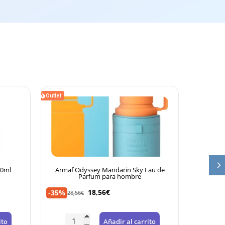
Outlet
Outlet
Armaf Odyssey Mandarin Sky Eau de
Lattafa Yara for Wom
Parfum para hombre
Parfu
18,56
€
16,99
€
-35%
-35%
28,56
€
26,14
€
Añadir al carrito
Añadi