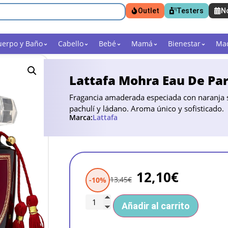
Outlet
Testers
N
uerpo y Baño
Cabello
Bebé
Mamá
Bienestar
Maq
Lattafa Mohra Eau De Pa
Fragancia amaderada especiada con naranja s
pachulí y ládano. Aroma único y sofisticado.
Marca:
Lattafa
12,10
€
13,45
€
-10%
Añadir al carrito