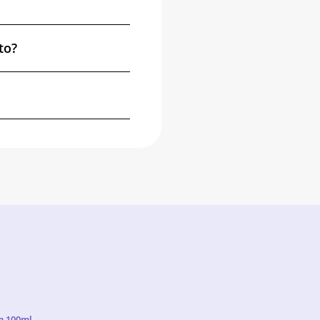
to?
m 100ml