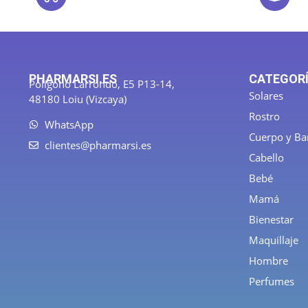
PHARMARSI.ES
CATEGOR
Polígono Larrondo, E5 P13-14,
Solares
48180 Loiu (Vizcaya)
Rostro
WhatsApp
Cuerpo y B
clientes@pharmarsi.es
Cabello
Bebé
Mamá
Bienestar
Maquillaje
Hombre
Perfumes