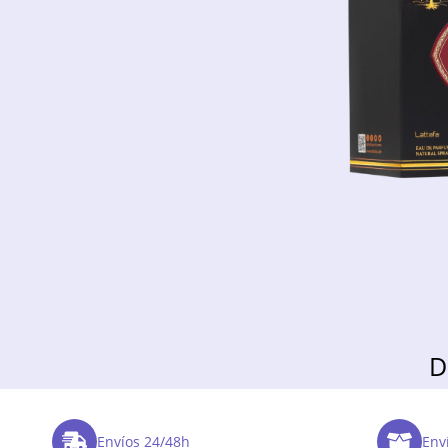
D
Envíos 24/48h
Enví