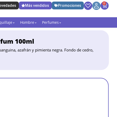
0
ovedades
Más vendidos
Promociones
uillaje
Hombre
Perfumes
rfum 100ml
anguina, azafrán y pimienta negra. Fondo de cedro,