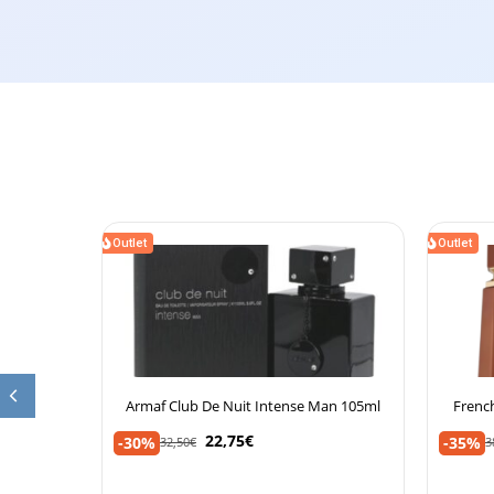
Outlet
Outlet
100ml Eau
Armaf Club De Nuit Intense Man 105ml
Frenc
22,75
€
-30%
-35%
32,50
€
3