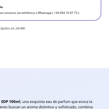
do.
on nosotros via telefónica o Whatsapp ( +34 604 10 87 73 ).
rápidos en 24/48h
t EDP 100ml
, una exquisita eau de parfum que evoca la
uienes buscan un aroma distintivo y sofisticado, combina