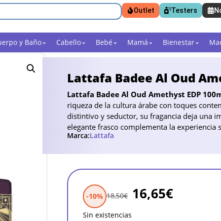
Outlet
Testers
N
uerpo y Baño
Cabello
Bebé
Mamá
Bienestar
Maq
Lattafa Badee Al Oud Am
Lattafa Badee Al Oud Amethyst EDP 100
riqueza de la cultura árabe con toques cont
distintivo y seductor, su fragancia deja una 
elegante frasco complementa la experiencia se
Marca:
Lattafa
16,65
€
18,50
€
-10%
Sin existencias