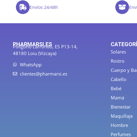
Envíos 24/48h
Enví
PHARMARSI.ES
CATEGOR
Polígono Larrondo, E5 P13-14,
Solares
48180 Loiu (Vizcaya)
Rostro
WhatsApp
Cuerpo y B
clientes@pharmarsi.es
Cabello
Bebé
Mamá
Bienestar
Maquillaje
Hombre
Perfumes