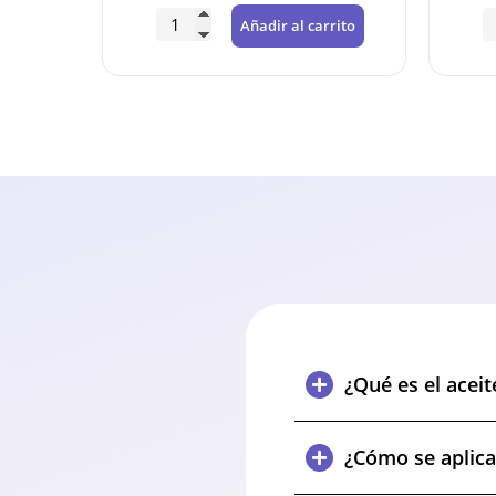
rrito
Añadir al carrito
¿Qué es el acei
¿Cómo se aplica