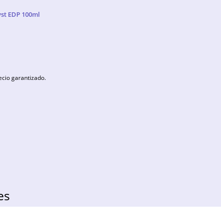
st EDP 100ml
ecio garantizado.
es