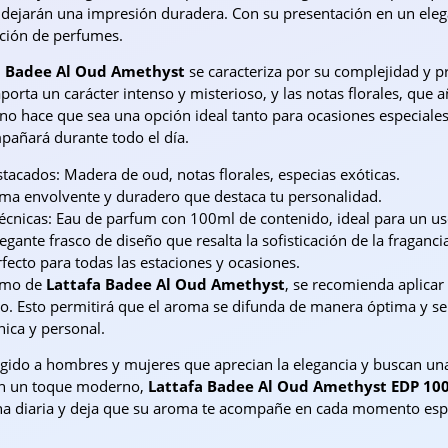
 dejarán una impresión duradera. Con su presentación en un ele
cción de perfumes.
a Badee Al Oud Amethyst
se caracteriza por su complejidad y p
orta un carácter intenso y misterioso, y las notas florales, que a
rno hace que sea una opción ideal tanto para ocasiones especiale
pañará durante todo el día.
stacados: Madera de oud, notas florales, especias exóticas.
ma envolvente y duradero que destaca tu personalidad.
 técnicas: Eau de parfum con 100ml de contenido, ideal para un u
egante frasco de diseño que resalta la sofisticación de la fraganci
rfecto para todas las estaciones y ocasiones.
ximo de
Lattafa Badee Al Oud Amethyst
, se recomienda aplicar
ello. Esto permitirá que el aroma se difunda de manera óptima y se
nica y personal.
igido a hombres y mujeres que aprecian la elegancia y buscan una
on un toque moderno,
Lattafa Badee Al Oud Amethyst EDP 10
ina diaria y deja que su aroma te acompañe en cada momento espe