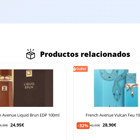
Productos relacionados
Outlet
h Avenue Liquid Brun EDP 100ml
French Avenue Vulcan Feu 1
24,95
€
28,90
€
-32%
8,38
€
42,50
€