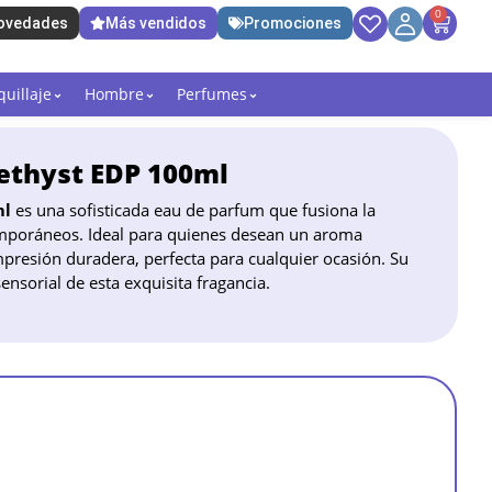
0
ovedades
Más vendidos
Promociones
uillaje
Hombre
Perfumes
ethyst EDP 100ml
ml
es una sofisticada eau de parfum que fusiona la
emporáneos. Ideal para quienes desean un aroma
impresión duradera, perfecta para cualquier ocasión. Su
nsorial de esta exquisita fragancia.