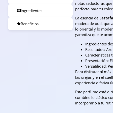
notas seductoras que
perfecto para tu cole
Ingredientes
La esencia de
Lattaf
madera de oud, que ap
Beneficios
lo oriental y lo mode
garantiza que te acom
Ingredientes de
Resultados: Aro
Características
Presentación: El
Versatilidad: Pe
Para disfrutar al má
las orejas y en el cu
experiencia olfativa ú
Este perfume está dir
combine lo clásico c
incorporarlo a tu rut