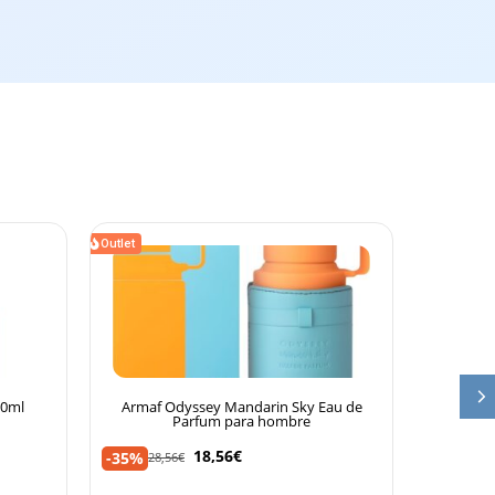
Outlet
Outlet
00ml
Armaf Odyssey Mandarin Sky Eau de
Lattafa
Parfum para hombre
18,56
€
-35%
-35%
28,56
€
26,