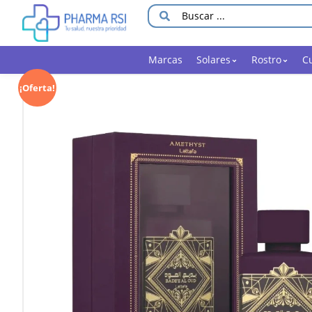
Marcas
Solares
Rostro
C
¡Oferta!