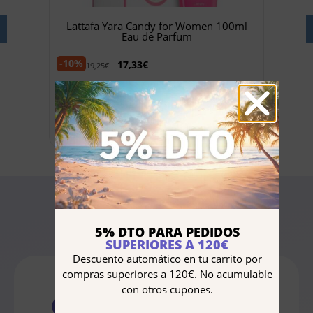
u de
Lattafa Yara Candy for Women 100ml
Arma
Eau de Parfum
-30%
-10%
17,33
€
19,25
€
Añadir al carrito
5% DTO PARA PEDIDOS
SUPERIORES A 120€
Preguntas frecuentes
Descuento automático en tu carrito por
compras superiores a 120€. No acumulable
con otros cupones.
¿Qué tipo de fragancia es