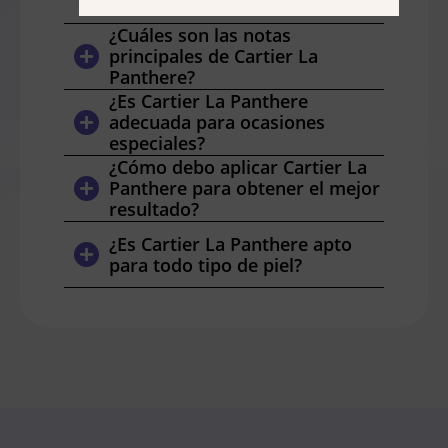
Cartier La Panthere?
¿Cuáles son las notas
principales de Cartier La
Panthere?
¿Es Cartier La Panthere
adecuada para ocasiones
especiales?
¿Cómo debo aplicar Cartier La
Panthere para obtener el mejor
resultado?
¿Es Cartier La Panthere apto
para todo tipo de piel?