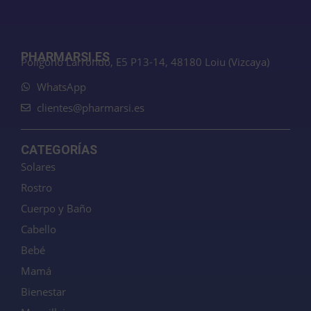
PHARMARSI.ES
Polígono Larrondo, E5 P13-14, 48180 Loiu (Vizcaya)
WhatsApp
clientes@pharmarsi.es
CATEGORÍAS
Solares
Rostro
Cuerpo y Baño
Cabello
Bebé
Mamá
Bienestar