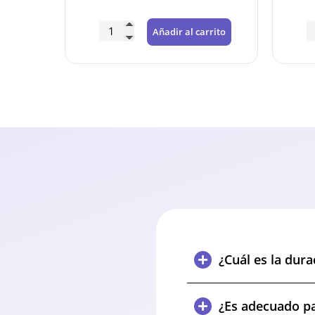
rrito
Añadir al carrito
¿Cuál es la dur
¿Es adecuado pa