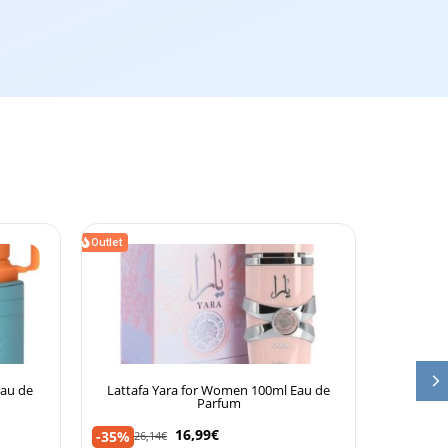
Outlet
au de
Lattafa Yara for Women 100ml Eau de
Lattafa 
Parfum
16,99
€
-35%
-10%
26,14
€
19,