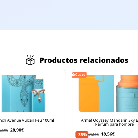
Productos relacionados
Outlet
nch Avenue Vulcan Feu 100ml
Armaf Odyssey Mandarin Sky E
Parfum para hombre
28,90
€
2,50
€
18,56
€
-35%
28,56
€