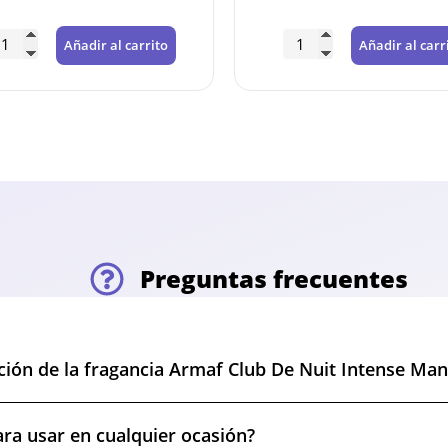
5% DTO PARA PEDIDOS
SUPERIORES A 120€
Añadir al carrito
Añadir al carr
Descuento automático en tu carrito por compras
superiores a 120€. No acumulable con otros cupones.
Preguntas frecuentes
ación de la fragancia Armaf Club De Nuit Intense M
ra usar en cualquier ocasión?