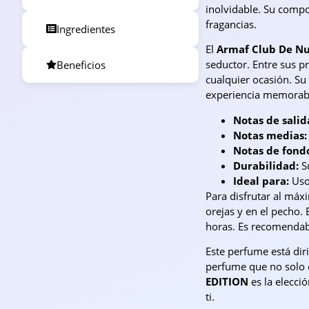
inolvidable. Su compo
fragancias.
Ingredientes
El
Armaf Club De Nu
seductor. Entre sus p
Beneficios
cualquier ocasión. Su
experiencia memorab
Notas de salid
Notas medias:
Notas de fond
Durabilidad:
Su
Ideal para:
Uso 
Para disfrutar al má
orejas y en el pecho.
horas. Es recomendabl
Este perfume está dir
perfume que no solo c
EDITION
es la elecci
ti.