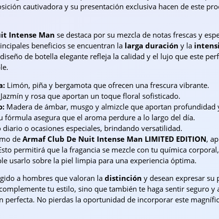
sición cautivadora y su presentación exclusiva hacen de este pr
it Intense Man
se destaca por su mezcla de notas frescas y es
rincipales beneficios se encuentran la
larga duración
y la
intens
 diseño de botella elegante refleja la calidad y el lujo que este
le.
a:
Limón, piña y bergamota que ofrecen una frescura vibrante.
Jazmín y rosa que aportan un toque floral sofisticado.
o:
Madera de ámbar, musgo y almizcle que aportan profundidad y
 fórmula asegura que el aroma perdure a lo largo del día.
diario o ocasiones especiales, brindando versatilidad.
ximo de
Armaf Club De Nuit Intense Man LIMITED EDITION
, a
 Esto permitirá que la fragancia se mezcle con tu química corpor
e usarlo sobre la piel limpia para una experiencia óptima.
igido a hombres que valoran la
distinción
y desean expresar su p
omplemente tu estilo, sino que también te haga sentir seguro y 
ón perfecta. No pierdas la oportunidad de incorporar este magnífi