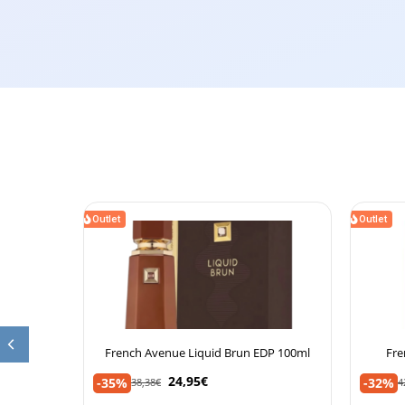
Outlet
Outlet
an 105ml
French Avenue Liquid Brun EDP 100ml
Fre
24,95
€
-35%
-32%
38,38
€
4