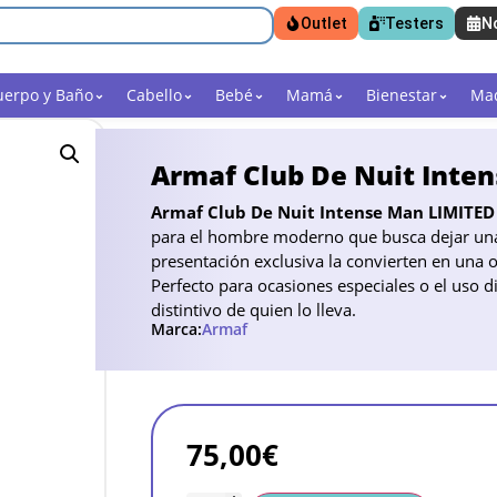
Outlet
Testers
N
uerpo y Baño
Cabello
Bebé
Mamá
Bienestar
Maq
Armaf Club De Nuit Inte
Armaf Club De Nuit Intense Man LIMITE
para el hombre moderno que busca dejar una
presentación exclusiva la convierten en una 
Perfecto para ocasiones especiales o el uso di
distintivo de quien lo lleva.
Marca:
Armaf
75,00
€