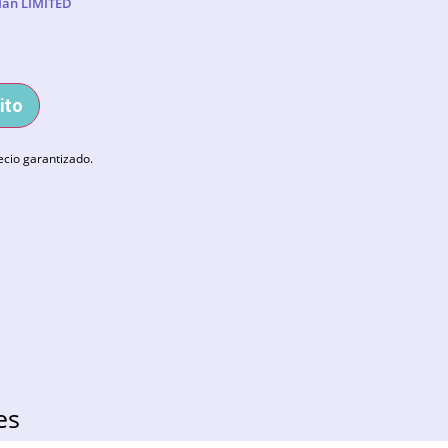
Man LIMITED
ito
ecio garantizado.
es