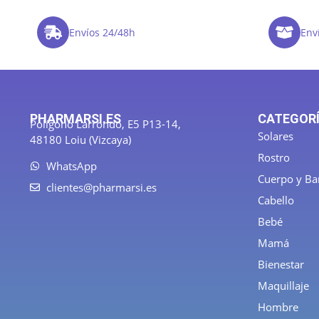
Envíos 24/48h
Enví
PHARMARSI.ES
CATEGOR
Polígono Larrondo, E5 P13-14,
Solares
48180 Loiu (Vizcaya)
Rostro
WhatsApp
Cuerpo y B
clientes@pharmarsi.es
Cabello
Bebé
Mamá
Bienestar
Maquillaje
Hombre