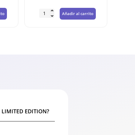
ito
Añadir al carrito
an LIMITED EDITION?