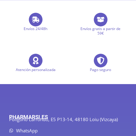
Envíos 24/48h
Envíos gratis a partir de
59€
Atención personalizada
Pago seguro
PHARMARSI.ES
Polígono Larrondo, E5 P13-14, 48180 Loiu (Vizcaya)
WhatsApp