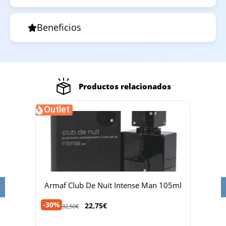
Beneficios
Productos relacionados
Outlet
Out
00ml
Armaf Club De Nuit Intense Man 105ml
Fre
-30%
-35%
22,75
€
32,50
€