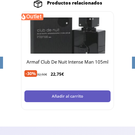
Productos relacionados
Outlet
Out
00ml
Armaf Club De Nuit Intense Man 105ml
Fre
-30%
-35%
22,75
€
32,50
€
Añadir al carrito