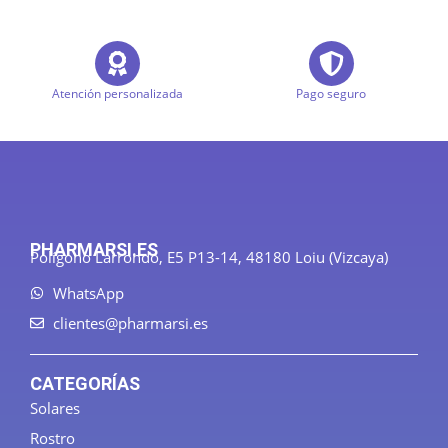
Atención personalizada
Pago seguro
PHARMARSI.ES
Polígono Larrondo, E5 P13-14, 48180 Loiu (Vizcaya)
WhatsApp
clientes@pharmarsi.es
CATEGORÍAS
Solares
Rostro