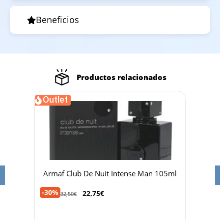
Beneficios
Productos relacionados
Outlet
Out
00ml
Armaf Club De Nuit Intense Man 105ml
Fre
-30%
-35%
22,75
€
32,50
€