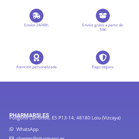
Envíos 24/48h
Envíos gratis a partir de
59€
Atención personalizada
Pago seguro
PHARMARSI.ES
Polígono Larrondo, E5 P13-14, 48180 Loiu (Vizcaya)
WhatsApp
clientes@pharmarsi.es