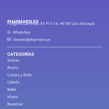
PHARMARSI.ES
Polígono Larrondo, E5 P13-14, 48180 Loiu (Vizcaya)
WhatsApp
clientes@pharmarsi.es
CATEGORÍAS
Solares
Rostro
Cuerpo y Baño
Cabello
Bebé
Mamá
Bienestar