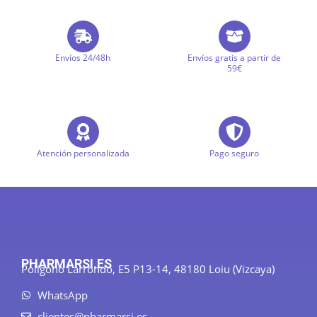
Envíos 24/48h
Envíos gratis a partir de
59€
Atención personalizada
Pago seguro
PHARMARSI.ES
Polígono Larrondo, E5 P13-14, 48180 Loiu (Vizcaya)
WhatsApp
clientes@pharmarsi.es