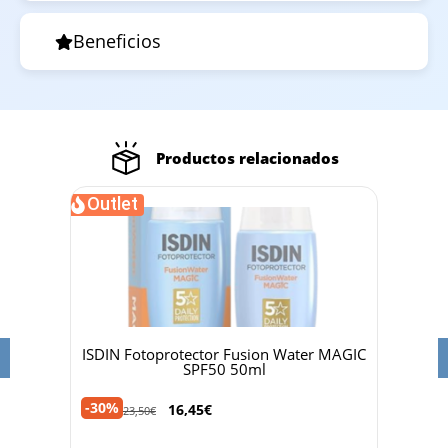
Beneficios
Productos relacionados
Outlet
 50ml
ISDIN Fotoprotector Fusion Water MAGIC
Dr 
SPF50 50ml
-30%
-40%
16,45
€
23,50
€