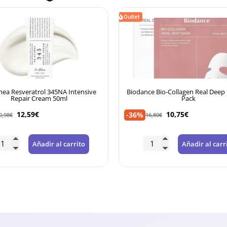
Outlet
thea Resveratrol 345NA Intensive
Biodance Bio-Collagen Real Deep
Repair Cream 50ml
Pack
12,59
€
10,75
€
-36%
0,98
€
16,80
€
Añadir al carrito
Añadir al carr