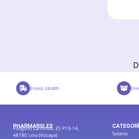
D
Envíos 24/48h
Enví
PHARMARSI.ES
CATEGOR
Polígono Larrondo, E5 P13-14,
Solares
48180 Loiu (Vizcaya)