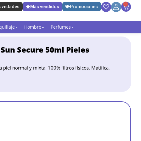
0
ovedades
Más vendidos
Promociones
uillaje
Hombre
Perfumes
 Sun Secure 50ml Pieles
piel normal y mixta. 100% filtros físicos. Matifica,