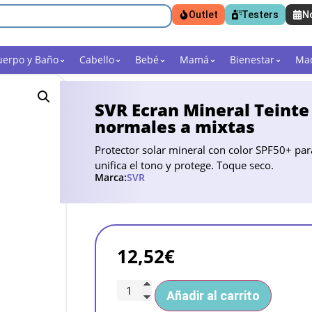
Outlet
Testers
N
uerpo y Baño
Cabello
Bebé
Mamá
Bienestar
Maq
SVR Ecran Mineral Teinte
normales a mixtas
Protector solar mineral con color SPF50+ para 
unifica el tono y protege. Toque seco.
Marca:
SVR
12,52
€
Añadir al carrito