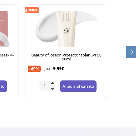
Outlet
Outlet
 Mask 4-
Beauty of Joseon Protector solar SPF50
Helioc
50ml
-35%
22,
9,99
€
-45%
18,16
€
ito
Añadir al carrito