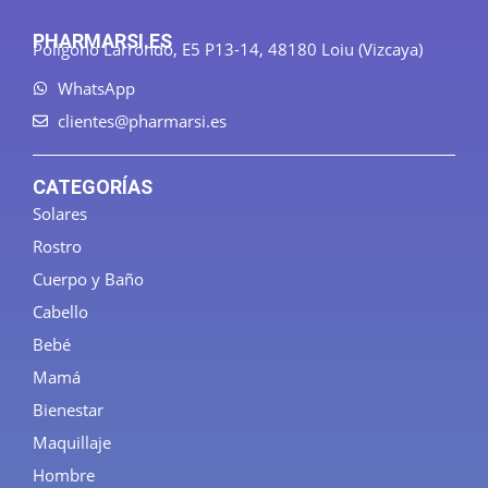
PHARMARSI.ES
Polígono Larrondo, E5 P13-14, 48180 Loiu (Vizcaya)
WhatsApp
clientes@pharmarsi.es
CATEGORÍAS
Solares
Rostro
Cuerpo y Baño
Cabello
Bebé
Mamá
Bienestar
Maquillaje
Hombre