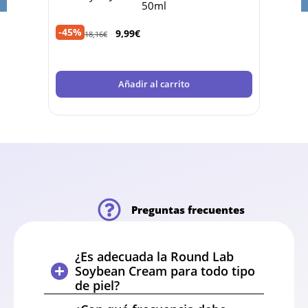
SUPERIORES A 120€
50ml
Descuento automático en tu carrito por
-35%
compras superiores a 120€. No acumulable
-45%
9,99
€
18,16
€
con otros cupones.
Añadir al carrito
Preguntas frecuentes
¿Es adecuada la Round Lab
Soybean Cream para todo tipo
de piel?