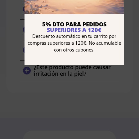
¿Con qué frecuencia debo usar
el limpiador?
¿Cómo debo aplicar el
5% DTO PARA PEDIDOS
limpiador para obtener los
SUPERIORES A 120€
mejores resultados?
Descuento automático en tu carrito por
compras superiores a 120€. No acumulable
¿Este limpiador contiene
con otros cupones.
ingredientes naturales?
¿Este producto puede causar
irritación en la piel?