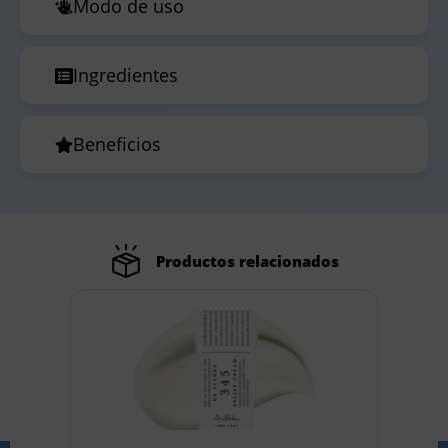
Modo de uso
Ingredientes
Beneficios
Productos relacionados
Out