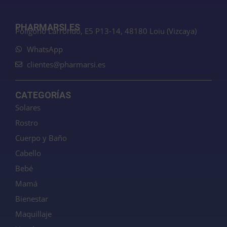
PHARMARSI.ES
Polígono Larrondo, E5 P13-14, 48180 Loiu (Vizcaya)
WhatsApp
clientes@pharmarsi.es
CATEGORÍAS
Solares
Rostro
Cuerpo y Baño
Cabello
Bebé
Mamá
Bienestar
Maquillaje