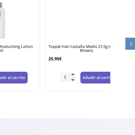
 Lotion
Toppik Hair Castaño Medio 27,5g (Medium
Cosrx U
Brown)
25,95
€
8,95
€
ito
Añadir al carrito