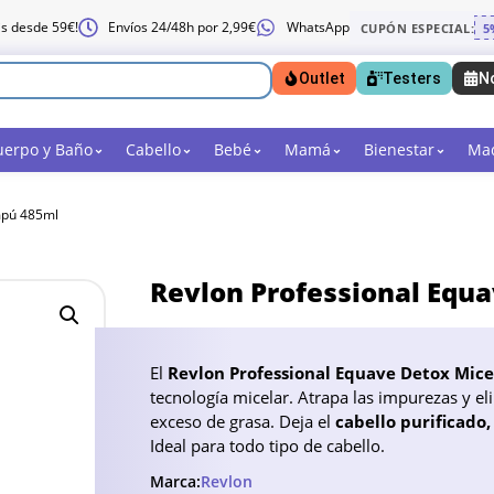
is desde 59€!
Envíos 24/48h por 2,99€
WhatsApp
CUPÓN ESPECIAL:
5
Outlet
Testers
N
uerpo y Baño
Cabello
Bebé
Mamá
Bienestar
Maq
mpú 485ml
Revlon Professional Equ
El
Revlon Professional Equave Detox Mic
tecnología micelar. Atrapa las impurezas y el
exceso de grasa. Deja el
cabello purificado,
Ideal para todo tipo de cabello.
Marca:
Revlon