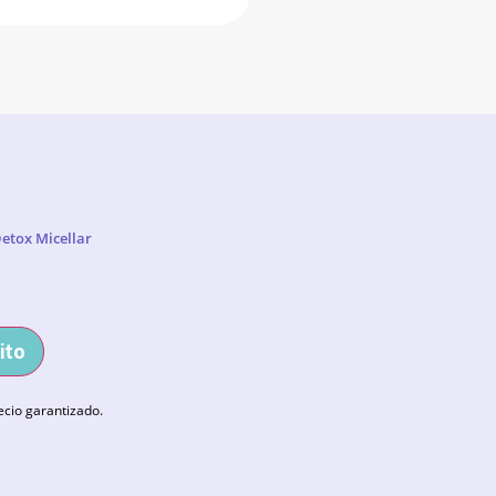
etox Micellar
ito
ecio garantizado.