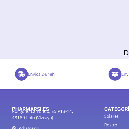
D
Envíos 24/48h
Enví
PHARMARSI.ES
CATEGOR
Polígono Larrondo, E5 P13-14,
Solares
48180 Loiu (Vizcaya)
Rostro
WhatsApp