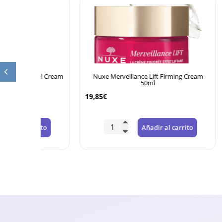
 Gel Cream
Nuxe Merveillance Lift Firming Cream
Nuxe N
50ml
19,85
€
21,25
€
rrito
Añadir al carrito