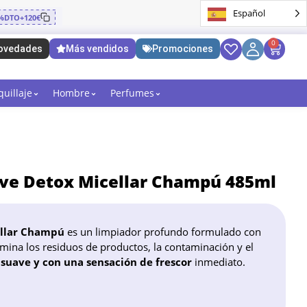
Español
%DTO+120€
0
ovedades
Más vendidos
Promociones
uillaje
Hombre
Perfumes
ave Detox Micellar Champú 485ml
ellar Champú
es un limpiador profundo formulado con
imina los residuos de productos, la contaminación y el
 suave y con una sensación de frescor
inmediato.