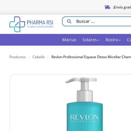
¡Envío grat
Marcas
Solares
Rostro
C
Productos
|
Cabello
|
Revlon Professional Equave Detox Micellar Cha