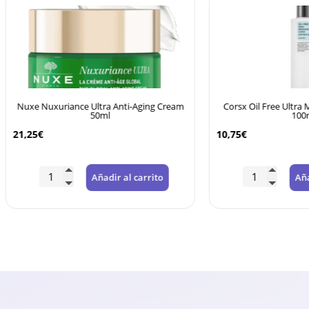
uxuriance Ultra Anti-Aging Cream
Corsx Oil Free Ultra Moisturizing
50ml
100ml
10,75
€
Añadir al carrito
Añadir al carr