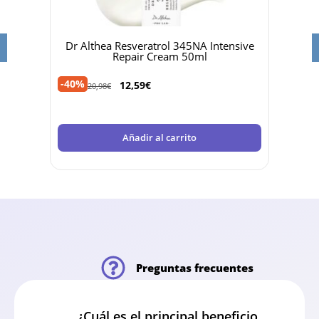
PF50
Dr Althea Resveratrol 345NA Intensive
Beau
Repair Cream 50ml
-40%
-45%
12,59
€
20,98
€
Añadir al carrito
Preguntas frecuentes
¿Cuál es el principal beneficio