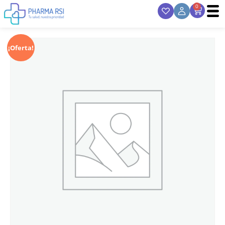
0
¡Oferta!