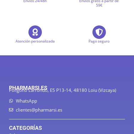
Envíos 24/48h
Envíos gratis a partir de
59€
Atención personalizada
Pago seguro
PHARMARSI.ES
Polígono Larrondo, E5 P13-14, 48180 Loiu (Vizcaya)
WhatsApp
clientes@pharmarsi.es
CATEGORÍAS