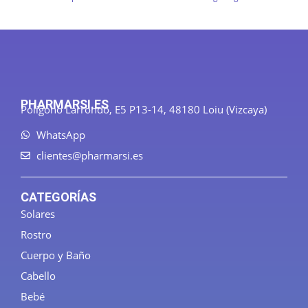
PHARMARSI.ES
Polígono Larrondo, E5 P13-14, 48180 Loiu (Vizcaya)
WhatsApp
clientes@pharmarsi.es
CATEGORÍAS
Solares
Rostro
Cuerpo y Baño
Cabello
Bebé