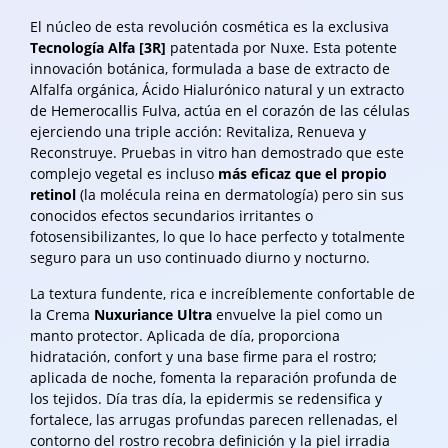
El núcleo de esta revolución cosmética es la exclusiva
Tecnología Alfa [3R]
patentada por Nuxe. Esta potente
innovación botánica, formulada a base de extracto de
Alfalfa orgánica, Ácido Hialurónico natural y un extracto
de Hemerocallis Fulva, actúa en el corazón de las células
ejerciendo una triple acción: Revitaliza, Renueva y
Reconstruye. Pruebas in vitro han demostrado que este
complejo vegetal es incluso
más eficaz que el propio
retinol
(la molécula reina en dermatología) pero sin sus
conocidos efectos secundarios irritantes o
fotosensibilizantes, lo que lo hace perfecto y totalmente
seguro para un uso continuado diurno y nocturno.
La textura fundente, rica e increíblemente confortable de
la Crema
Nuxuriance Ultra
envuelve la piel como un
manto protector. Aplicada de día, proporciona
hidratación, confort y una base firme para el rostro;
aplicada de noche, fomenta la reparación profunda de
los tejidos. Día tras día, la epidermis se redensifica y
fortalece, las arrugas profundas parecen rellenadas, el
contorno del rostro recobra definición y la piel irradia