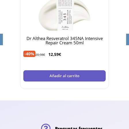
 MAGIC
Dr Althea Resveratrol 345NA Intensive
Biod
Repair Cream 50ml
-40%
-36%
12,59
€
20,98
€
Añadir al carrito
Preguntas frecuentes