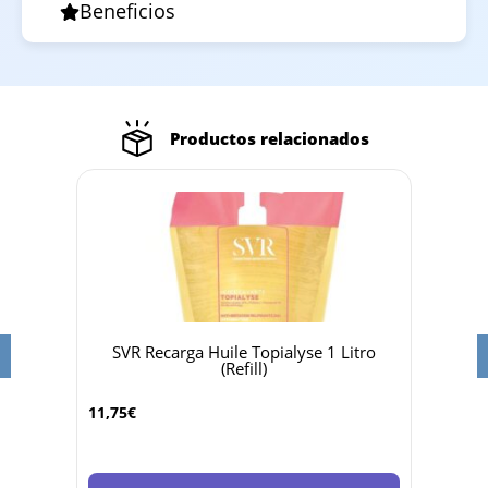
Beneficios
Productos relacionados
SVR Recarga Huile Topialyse 1 Litro
Sv
(Refill)
4,25
€
11,75
€