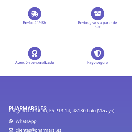
Envíos 24/48h
Envíos gratis a partir de
59€
Atención personalizada
Pago seguro
PHARMARSI.ES
Polígono Larrondo, E5 P13-14, 48180 Loiu (Vizcaya)
WhatsApp
clientes@pharmarsi.es