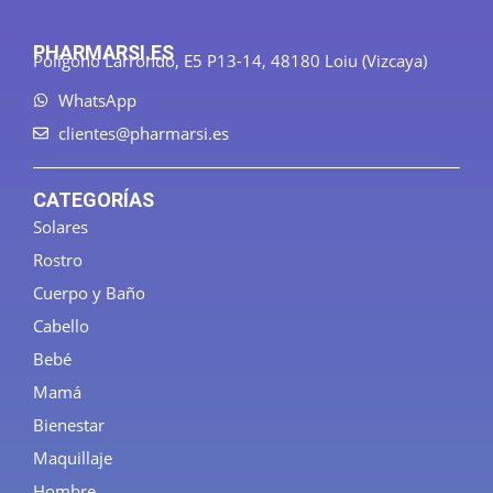
PHARMARSI.ES
Polígono Larrondo, E5 P13-14, 48180 Loiu (Vizcaya)
WhatsApp
clientes@pharmarsi.es
CATEGORÍAS
Solares
Rostro
Cuerpo y Baño
Cabello
Bebé
Mamá
Bienestar
Maquillaje
Hombre