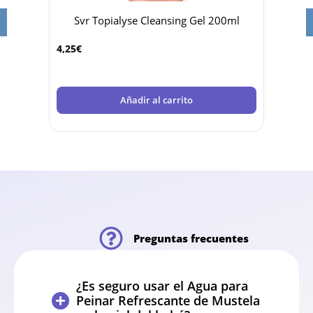
tro
Svr Topialyse Cleansing Gel 200ml
Nux
4,25
€
19,85
Añadir al carrito
Preguntas frecuentes
¿Es seguro usar el Agua para
Peinar Refrescante de Mustela