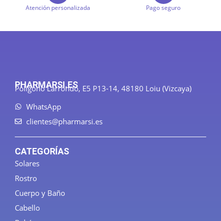
Atención personalizada
Pago seguro
PHARMARSI.ES
Polígono Larrondo, E5 P13-14, 48180 Loiu (Vizcaya)
WhatsApp
clientes@pharmarsi.es
CATEGORÍAS
Solares
Rostro
Cuerpo y Baño
Cabello