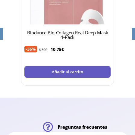
sive
Biodance Bio-Collagen Real Deep Mask
Heli
4-Pack
-35%
-36%
10,75
€
16,80
€
Añadir al carrito
Preguntas frecuentes