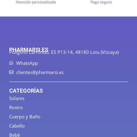
Atención personalizada
Pago seguro
PHARMARSI.ES
Polígono Larrondo, E5 P13-14, 48180 Loiu (Vizcaya)
WhatsApp
clientes@pharmarsi.es
CATEGORÍAS
Solares
Rostro
Cuerpo y Baño
Cabello
Bebé