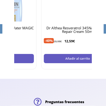
 MAGIC
Dr Althea Resveratrol 345NA Intensive
Biod
Repair Cream 50ml
-40%
-36%
12,59
€
20,98
€
Añadir al carrito
Preguntas frecuentes