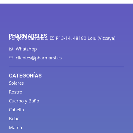
PHARMARSI.ES
Polígono Larrondo, E5 P13-14, 48180 Loiu (Vizcaya)
WhatsApp
clientes@pharmarsi.es
CATEGORÍAS
Solares
Rostro
Cuerpo y Baño
Cabello
Bebé
Mamá