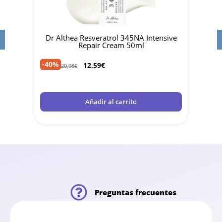
PF50
Dr Althea Resveratrol 345NA Intensive
Beau
Repair Cream 50ml
-40%
-45%
12,59
€
20,98
€
Añadir al carrito
Preguntas frecuentes