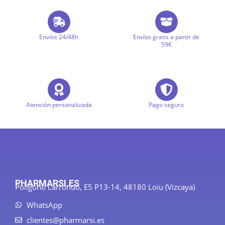
Envíos 24/48h
Envíos gratis a partir de
59€
Atención personalizada
Pago seguro
PHARMARSI.ES
Polígono Larrondo, E5 P13-14, 48180 Loiu (Vizcaya)
WhatsApp
clientes@pharmarsi.es