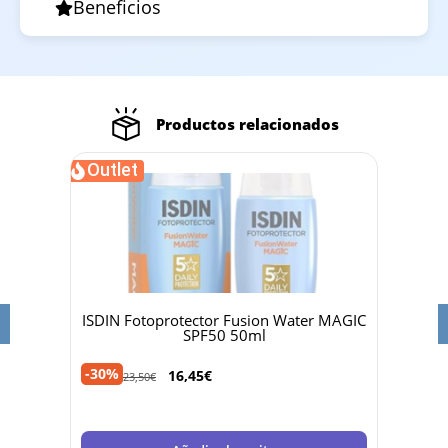
Beneficios
Productos relacionados
Outlet
 50ml
ISDIN Fotoprotector Fusion Water MAGIC
Dr 
SPF50 50ml
-30%
-40%
16,45
€
23,50
€