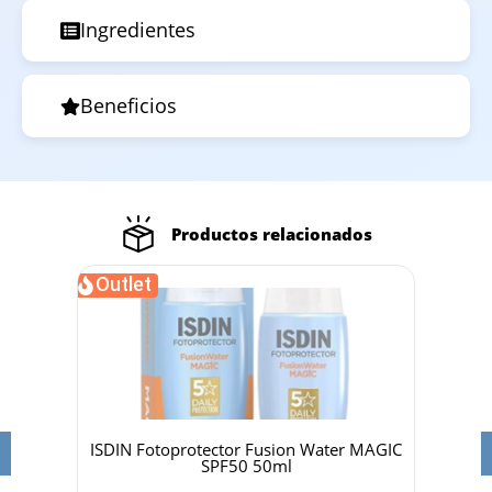
Ingredientes
Beneficios
Productos relacionados
Outlet
 50ml
ISDIN Fotoprotector Fusion Water MAGIC
Dr 
SPF50 50ml