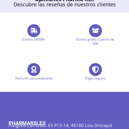
Descubre las reseñas de nuestros clientes
Envíos 24/48h
Envíos gratis a partir de
59€
Atención personalizada
Pago seguro
PHARMARSI.ES
Polígono Larrondo, E5 P13-14, 48180 Loiu (Vizcaya)