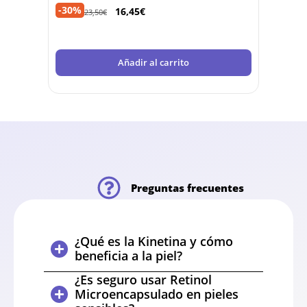
-30%
-40%
16,45
€
23,50
€
Añadir al carrito
Preguntas frecuentes
¿Qué es la Kinetina y cómo
beneficia a la piel?
¿Es seguro usar Retinol
Microencapsulado en pieles