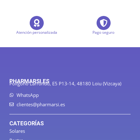
Atención personalizada
Pago seguro
PHARMARSI.ES
Polígono Larrondo, E5 P13-14, 48180 Loiu (Vizcaya)
WhatsApp
clientes@pharmarsi.es
CATEGORÍAS
Solares