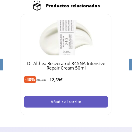
Productos relacionados
ea Resveratrol 345NA Intensive
Heliocare 360º Mineral T
Repair Cream 50ml
-35%
13,95
€
21,46
€
12,59
€
8
€
Añadir al carri
Añadir al carrito