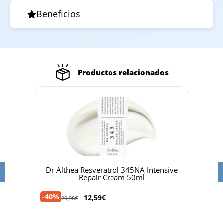
Beneficios
Productos relacionados
Out
 MAGIC
Dr Althea Resveratrol 345NA Intensive
Biod
Repair Cream 50ml
-40%
-36%
12,59
€
20,98
€