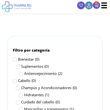
0
Filtro por categoría
Bienestar
(
0
)
Suplementos
(
0
)
Antienvejecimiento
(
2
)
Cabello
(
0
)
Champús y Acondicionadores
(
0
)
Hidratantes
(
1
)
Cuidado del cabello
(
0
)
Mascarillas y tratamientos
(
1
)