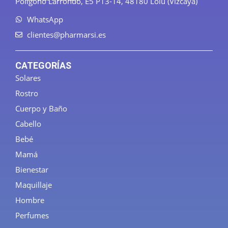
Polígono Larrondo, E5 P13-14, 48180 Loiu (Vizcaya)
WhatsApp
clientes@pharmarsi.es
CATEGORÍAS
Solares
Rostro
Cuerpo y Baño
Cabello
Bebé
Mamá
Bienestar
Maquillaje
Hombre
Perfumes