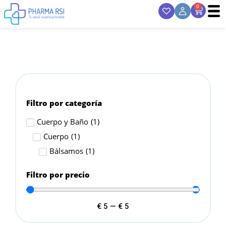
0
Filtro por categoría
Cuerpo y Baño
(
1
)
Cuerpo
(
1
)
Bálsamos
(
1
)
Filtro por precio
€
5
—
€
5