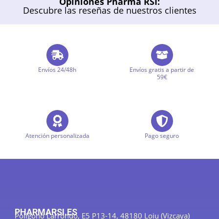
Opiniones Pharma RSI:
Descubre las reseñas de nuestros clientes
Envíos 24/48h
Envíos gratis a partir de
59€
Atención personalizada
Pago seguro
PHARMARSI.ES
Polígono Larrondo, E5 P13-14, 48180 Loiu (Vizcaya)