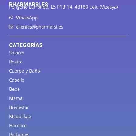
PHARMARSI.ES
Polígono Larrondo, E5 P13-14, 48180 Loiu (Vizcaya)
WhatsApp
clientes@pharmarsi.es
CATEGORÍAS
Solares
Rostro
Cuerpo y Baño
Cabello
Bebé
Mamá
Bienestar
Maquillaje
Hombre
Perfumes