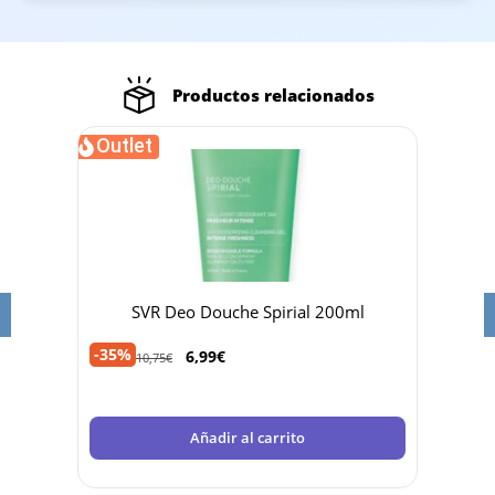
Productos relacionados
Outlet
Oud
SVR Deo Douche Spirial 200ml
-35%
6,99
€
12,95
10,75
€
Añadir al carrito