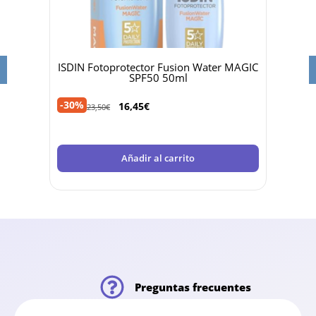
 50ml
ISDIN Fotoprotector Fusion Water MAGIC
Dr 
SPF50 50ml
-30%
-40%
16,45
€
23,50
€
Añadir al carrito
Preguntas frecuentes