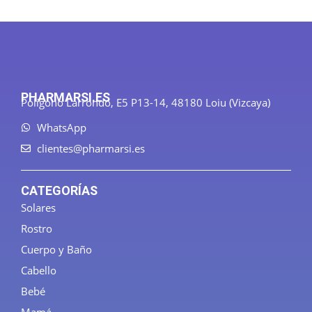
PHARMARSI.ES
Polígono Larrondo, E5 P13-14, 48180 Loiu (Vizcaya)
WhatsApp
clientes@pharmarsi.es
CATEGORÍAS
Solares
Rostro
Cuerpo y Baño
Cabello
Bebé