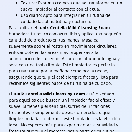
Textura: Espuma cremosa que se transforma en un
suave limpiador al contacto con el agua.
Uso diario: Apto para integrar en tu rutina de
cuidado facial matutina y nocturna.
Para aplicar el
Iunik Centella Mild Cleansing Foam
,
humedece tu rostro con agua tibia y aplica una pequeña
cantidad de producto en tus manos. Masajea
suavemente sobre el rostro en movimientos circulares,
enfocándote en las áreas más propensas a la
acumulación de suciedad. Aclara con abundante agua y
seca con una toalla limpia. Este limpiador es perfecto
para usar tanto por la mañana como por la noche,
asegurando que tu piel esté siempre fresca y lista para
recibir los siguientes pasos de tu rutina de cuidado.
El
Iunik Centella Mild Cleansing Foam
está diseñado
para aquellos que buscan un limpiador facial eficaz y
suave. Si tienes piel sensible, sufres de irritaciones
frecuentes o simplemente deseas un producto que
limpie sin dañar tu dermis, este limpiador es la elección
ideal. No esperes más para experimentar la suavidad y
frescura que tu piel merece; ¡hazlo parte de tu rutina