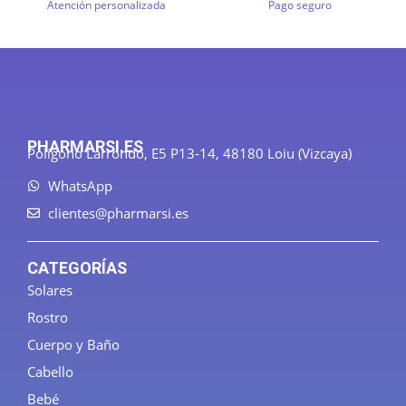
Atención personalizada
Pago seguro
PHARMARSI.ES
Polígono Larrondo, E5 P13-14, 48180 Loiu (Vizcaya)
WhatsApp
clientes@pharmarsi.es
CATEGORÍAS
Solares
Rostro
Cuerpo y Baño
Cabello
Bebé