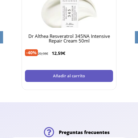
eam
Dr Althea Resveratrol 345NA Intensive
Heli
Repair Cream 50ml
-35%
-40%
12,59
€
20,98
€
Añadir al carrito
Preguntas frecuentes