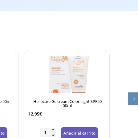
Outlet
e 50ml
Heliocare Gelcream Color Light SPF50
Isdin Fot
50ml
12,95
€
-30%
27,
ito
Añadir al carrito