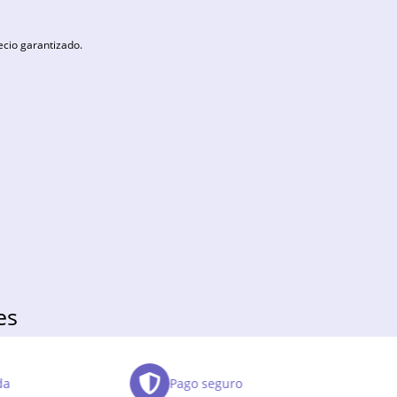
ecio garantizado.
es
da
Pago seguro