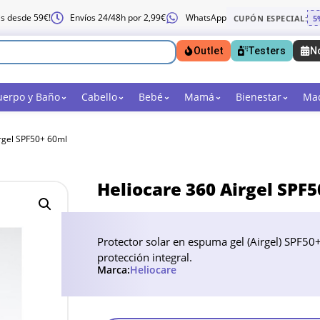
is desde 59€!
Envíos 24/48h por 2,99€
WhatsApp
CUPÓN ESPECIAL:
5
Outlet
Testers
N
uerpo y Baño
Cabello
Bebé
Mamá
Bienestar
Maq
rgel SPF50+ 60ml
Heliocare 360 Airgel SPF
Protector solar en espuma gel (Airgel) SPF50
protección integral.
Marca:
Heliocare