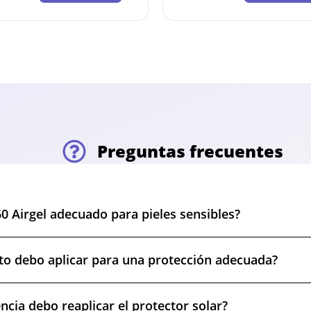
5% DTO PARA PEDIDOS
SUPERIORES A 120€
Descuento automático en tu carrito por compras
superiores a 120€. No acumulable con otros cupones.
Preguntas frecuentes
60 Airgel adecuado para pieles sensibles?
o debo aplicar para una protección adecuada?
ncia debo reaplicar el protector solar?