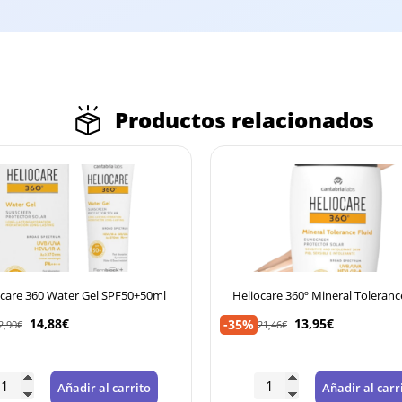
Productos relacionados
ocare 360 Water Gel SPF50+50ml
Heliocare 360º Mineral Toleranc
14,88
€
13,95
€
-35%
2,90
€
21,46
€
Añadir al carrito
Añadir al carr