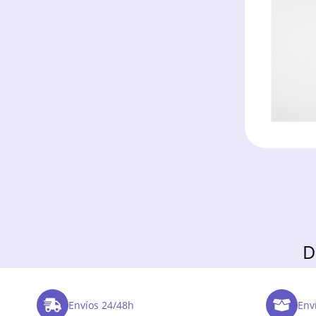
D
Envíos 24/48h
Enví