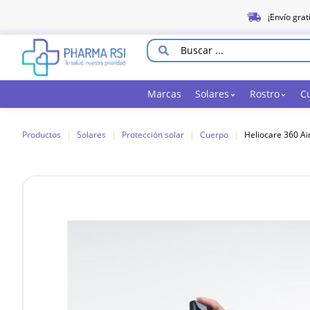
¡Envío grat
Marcas
Solares
Rostro
C
Productos
|
Solares
|
Protección solar
|
Cuerpo
|
Heliocare 360 Ai