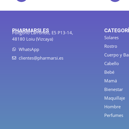
PHARMARSI.ES
CATEGOR
Polígono Larrondo, E5 P13-14,
Solares
48180 Loiu (Vizcaya)
Rostro
WhatsApp
Cuerpo y B
clientes@pharmarsi.es
Cabello
Bebé
Mamá
Bienestar
Maquillaje
Hombre
Perfumes