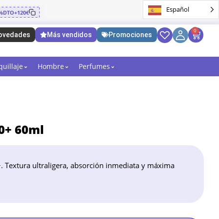
Español
%DTO+120€
0
ovedades
Más vendidos
Promociones
uillaje
Hombre
Perfumes
50+ 60ml
+. Textura ultraligera, absorción inmediata y máxima