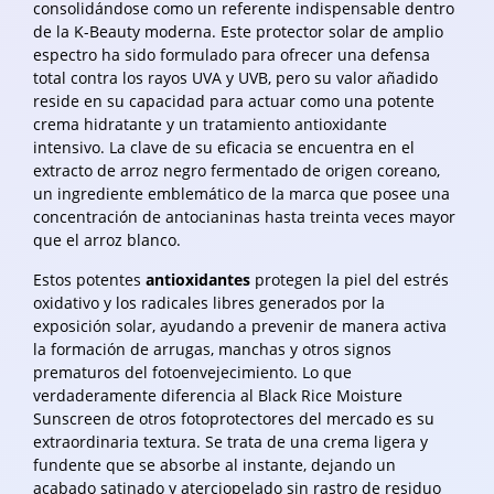
consolidándose como un referente indispensable dentro
de la K-Beauty moderna. Este protector solar de amplio
espectro ha sido formulado para ofrecer una defensa
total contra los rayos UVA y UVB, pero su valor añadido
reside en su capacidad para actuar como una potente
crema hidratante y un tratamiento antioxidante
intensivo. La clave de su eficacia se encuentra en el
extracto de arroz negro fermentado de origen coreano,
un ingrediente emblemático de la marca que posee una
concentración de antocianinas hasta treinta veces mayor
que el arroz blanco.
Estos potentes
antioxidantes
protegen la piel del estrés
oxidativo y los radicales libres generados por la
exposición solar, ayudando a prevenir de manera activa
la formación de arrugas, manchas y otros signos
prematuros del fotoenvejecimiento. Lo que
verdaderamente diferencia al Black Rice Moisture
Sunscreen de otros fotoprotectores del mercado es su
extraordinaria textura. Se trata de una crema ligera y
fundente que se absorbe al instante, dejando un
acabado satinado y aterciopelado sin rastro de residuo