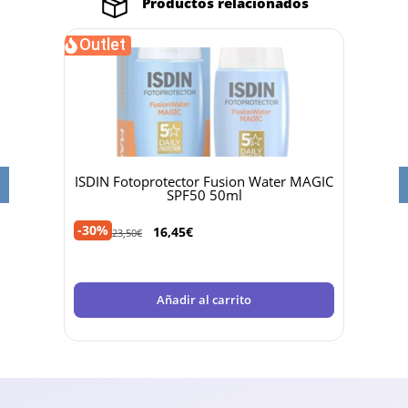
Productos relacionados
Outlet
 50ml
ISDIN Fotoprotector Fusion Water MAGIC
Dr 
SPF50 50ml
-30%
-40%
16,45
€
23,50
€
Añadir al carrito