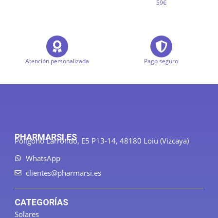
59€
Atención personalizada
Pago seguro
PHARMARSI.ES
Polígono Larrondo, E5 P13-14, 48180 Loiu (Vizcaya)
WhatsApp
clientes@pharmarsi.es
CATEGORÍAS
Solares