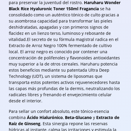
para preservar la juventud del rostro.
Haruharu Wonder
Black Rice Hyaluronic Toner 150ml Fragancia
se ha
consolidado como un auténtico tónico de culto gracias a
su asombrosa capacidad para transformar las pieles
deshidratadas, apagadas y con primeros signos de
flacidez en un lienzo terso, luminoso y rebosante de
vitalidad.El secreto de su fórmula magistral radica en el
Extracto de Arroz Negro 100% fermentado de cultivo
local. El arroz negro es conocido por contener una
concentración de polifenoles y flavonoides antioxidantes
muy superior a la de otros cereales. Haruharu potencia
estos beneficios mediante su patentada Ultra Deep
Technology (UDT), un sistema de liposomas que
transporta estos potentes activos rejuvenecedores hasta
las capas más profundas de la dermis, neutralizando los
radicales libres y frenando el envejecimiento celular
desde el interior.
Para sellar un confort absoluto, este tónico-esencia
combina
Ácido Hialurónico
,
Beta-Glucano
y
Extracto de
Raíz de Ginseng
. Esta sinergia repone las reservas
hídricas al instante, calma las irritaciones y estimula la