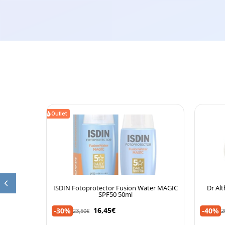
Outlet
ter MAGIC
Dr Althea Resveratrol 345NA Intensive
Biodanc
Repair Cream 50ml
12,59
€
-40%
-36%
20,98
€
1