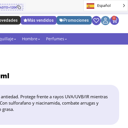
Español
%DTO+120€
0
ovedades
Más vendidos
Promociones
uillaje
Hombre
Perfumes
0ml
n antiedad. Protege frente a rayos UVA/UVB/IR mientras
. Con sulforafano y niacinamida, combate arrugas y
 grasa.