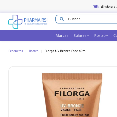
¡Envío grat
Marcas
Solares
Rostro
C
Productos
|
Rostro
|
Filorga UV Bronze Face 40ml