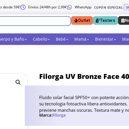
is desde 59€!
Envíos 24/48h por 2,99€
WhatsApp
CUPÓN ESPECIAL:
5
Outlet
Testers
N
uerpo y Baño
Cabello
Bebé
Mamá
Bienestar
Maq
Filorga UV Bronze Face 4
Fluido solar facial SPF50+ con potente acció
su tecnología fotoactiva libera antioxidantes
previene manchas oscuras. Textura mate y no
Marca:
Filorga