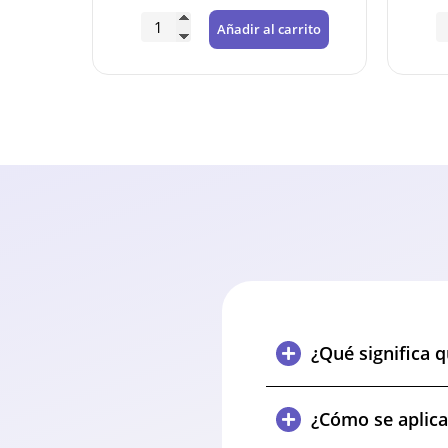
rrito
Añadir al carrito
¿Qué significa 
¿Cómo se aplica