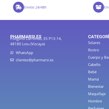
Envíos 24/48h
Enví
PHARMARSI.ES
CATEGOR
Polígono Larrondo, E5 P13-14,
Solares
48180 Loiu (Vizcaya)
Rostro
WhatsApp
Cuerpo y B
clientes@pharmarsi.es
Cabello
Bebé
Mamá
Bienestar
Maquillaje
Hombre
Perfumes