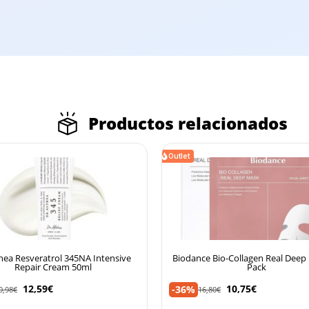
Productos relacionados
Outlet
e Bio-Collagen Real Deep Mask 4-
Beauty of Joseon Protector sola
Pack
50ml
10,75
€
9,99
€
-45%
6,80
€
18,16
€