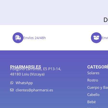
D
Envíos 24/48h
Enví
PHARMARSI.ES
CATEGOR
Polígono Larrondo, E5 P13-14,
Solares
48180 Loiu (Vizcaya)
Rostro
WhatsApp
Cuerpo y B
clientes@pharmarsi.es
Cabello
Bebé