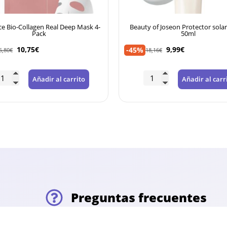
Descuento automático en tu carrito por compras
superiores a 120€. No acumulable con otros cupones.
e Bio-Collagen Real Deep Mask 4-
Beauty of Joseon Protector sola
Pack
50ml
10,75
€
9,99
€
-45%
6,80
€
18,16
€
Añadir al carrito
Añadir al carr
Preguntas frecuentes