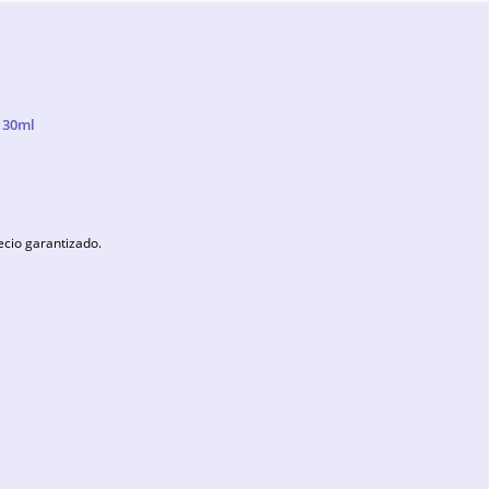
m 30ml
ecio garantizado.