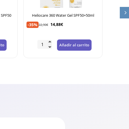
r SPF50
Heliocare 360 Water Gel SPF50+50ml
Helioca
14,88
€
-35%
-35%
22,90
€
21,
ito
Añadir al carrito