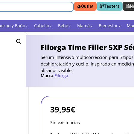
Outlet
Testers
N
uerpo y Baño
Cabello
Bebé
Mamá
Bienestar
Maq
Filorga Time Filler 5XP 
Sérum intensivo multicorrección para 5 tipos 
deshidratación y cuello. Inspirado en medicin
alisador visible.
Marca:
Filorga
39,95
€
Sin existencias