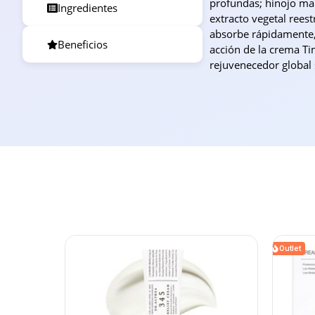
profundas; hinojo mari
Ingredientes
extracto vegetal reest
absorbe rápidamente,
Beneficios
acción de la crema Tim
rejuvenecedor global 
Outlet