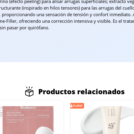
no (efecto peeling) para alisar arrugas superficiales; extracto v
ructurante (inspirado en hilos tensores) para las arrugas del cuello
 proporcionando una sensación de tensión y confort inmediato.
e-Filler, ofreciendo una corrección intensiva y visible. Es el tra
sin pasar por quirófano.
Productos relacionados
Outlet
5% DTO PARA PEDIDOS
SUPERIORES A 120€