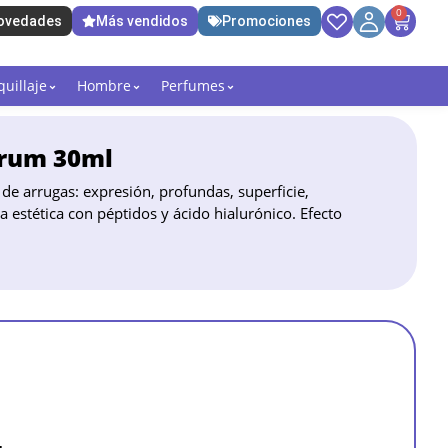
0
ovedades
Más vendidos
Promociones
uillaje
Hombre
Perfumes
Sérum 30ml
de arrugas: expresión, profundas, superficie,
a estética con péptidos y ácido hialurónico. Efecto