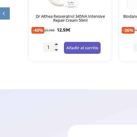
ter MAGIC
Dr Althea Resveratrol 345NA Intensive
Biodanc
Repair Cream 50ml
12,59
€
-40%
-36%
20,98
€
1
rrito
Añadir al carrito